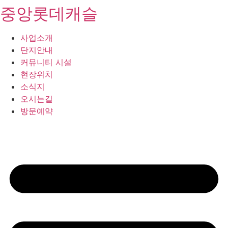
중앙롯데캐슬
콘
텐
츠
사업소개
로
단지안내
건
커뮤니티 시설
너
현장위치
뛰
소식지
기
오시는길
방문예약