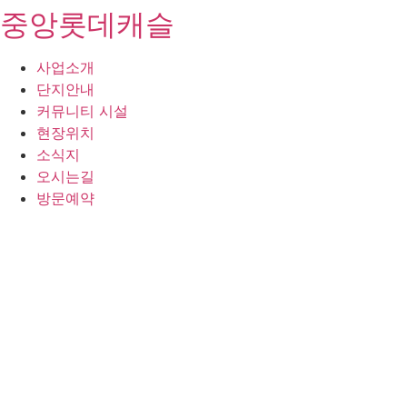
중앙롯데캐슬
콘
텐
츠
사업소개
로
단지안내
건
커뮤니티 시설
너
현장위치
뛰
소식지
기
오시는길
방문예약