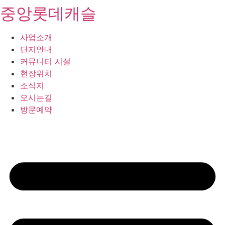
중앙롯데캐슬
콘
텐
츠
사업소개
로
단지안내
건
커뮤니티 시설
너
현장위치
뛰
소식지
기
오시는길
방문예약